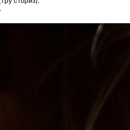
тру сториз).
.