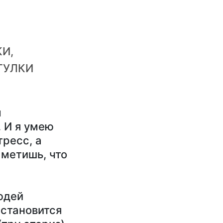
И,
ГУЛКИ
м
 И я умею
тресс, а
аметишь, что
юдей
 становится