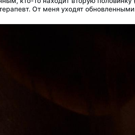
ным, кто-то находит вторую половинку (
отерапевт. От меня уходят обновленными