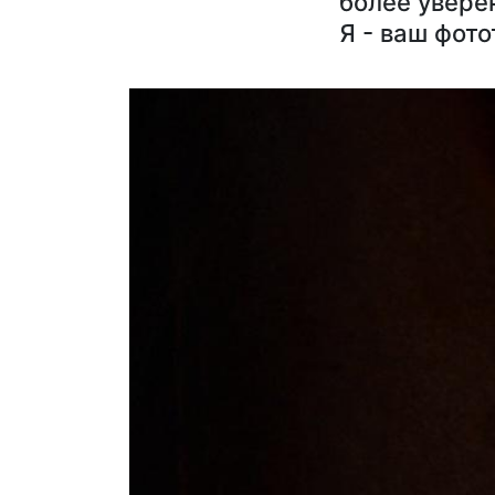
более уверен
Я - ваш фот