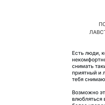
П
ЛАВС
Есть люди, 
некомфортно
снимать таки
приятный и 
тебя снимаю
Возможно эт
влюбляться 